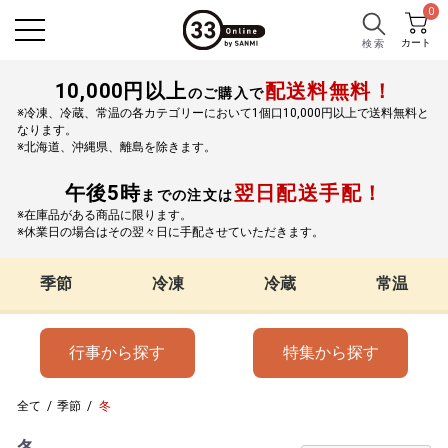
0
カート
検 索
10,000円以上
配送料無料！
のご購入で
※冷凍、冷蔵、常温の各カテゴリーにおいて1個口10,000円以上で送料無料と
なります。
※北海道、沖縄県、離島を除きます。
午後5時
翌日配送手配！
までの注文は
※在庫品がある商品に限ります。
※休業日の場合はその翌々日に手配させていただきます。
季節
冷凍
冷蔵
常温
行事から探す
特集から探す
全て
/
季節
/
冬
冬