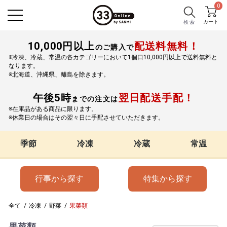
0
カート
検 索
10,000円以上
配送料無料！
のご購入で
※冷凍、冷蔵、常温の各カテゴリーにおいて1個口10,000円以上で送料無料と
なります。
※北海道、沖縄県、離島を除きます。
午後5時
翌日配送手配！
までの注文は
※在庫品がある商品に限ります。
※休業日の場合はその翌々日に手配させていただきます。
季節
冷凍
冷蔵
常温
行事から探す
特集から探す
全て
/
冷凍
/
野菜
/
果菜類
果菜類