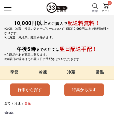
0
カート
検 索
10,000円以上
配送料無料！
のご購入で
※冷凍、冷蔵、常温の各カテゴリーにおいて1個口10,000円以上で送料無料と
なります。
※北海道、沖縄県、離島を除きます。
午後5時
翌日配送手配！
までの注文は
※在庫品がある商品に限ります。
※休業日の場合はその翌々日に手配させていただきます。
季節
冷凍
冷蔵
常温
行事から探す
特集から探す
全て
/
冷凍
/
畜産
畜産