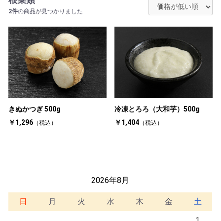
2件
の商品が見つかりました
きぬかつぎ 500g
冷凍とろろ（大和芋）500g
￥1,296
￥1,404
（税込）
（税込）
2026年8月
日
月
火
水
木
金
土
1