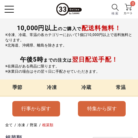
0
カート
検 索
10,000円以上
配送料無料！
のご購入で
※冷凍、冷蔵、常温の各カテゴリーにおいて1個口10,000円以上で送料無料と
なります。
※北海道、沖縄県、離島を除きます。
午後5時
翌日配送手配！
までの注文は
※在庫品がある商品に限ります。
※休業日の場合はその翌々日に手配させていただきます。
季節
冷凍
冷蔵
常温
行事から探す
特集から探す
全て
/
冷凍
/
野菜
/
根菜類
根菜類