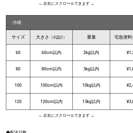
← 左右にスクロールできます →
沖縄
サイズ
大きさ
重量
宅急便料
（3辺計）
60
60cm以内
2kg以内
¥1,
80
80cm以内
5kg以内
¥1,
100
100cm以内
10kg以内
¥2,
120
120cm以内
15kg以内
¥3,
← 左右にスクロールできます →
◆配送日数