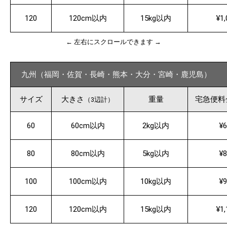
120
120cm以内
15kg以内
¥1,
← 左右にスクロールできます →
九州（福岡・佐賀・長崎・熊本・大分・宮崎・鹿児島）
サイズ
大きさ
重量
宅急便料
（3辺計）
60
60cm以内
2kg以内
¥6
80
80cm以内
5kg以内
¥8
100
100cm以内
10kg以内
¥9
120
120cm以内
15kg以内
¥1,