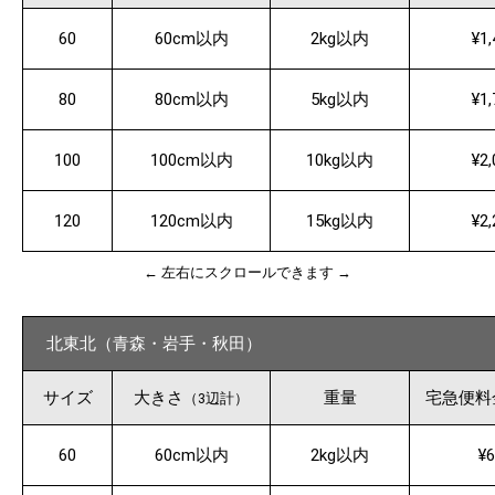
60
60cm以内
2kg以内
¥1,
80
80cm以内
5kg以内
¥1,
100
100cm以内
10kg以内
¥2,
120
120cm以内
15kg以内
¥2,
← 左右にスクロールできます →
北東北（青森・岩手・秋田）
サイズ
大きさ
重量
宅急便料
（3辺計）
60
60cm以内
2kg以内
¥6