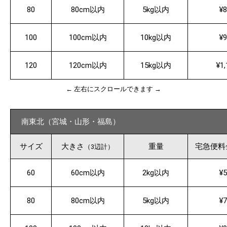
80
80cm以内
5kg以内
¥8
100
100cm以内
10kg以内
¥9
120
120cm以内
15kg以内
¥1,
← 左右にスクロールできます →
南東北（宮城・山形・福島）
サイズ
大きさ
重量
宅急便料
（3辺計）
60
60cm以内
2kg以内
¥5
80
80cm以内
5kg以内
¥7