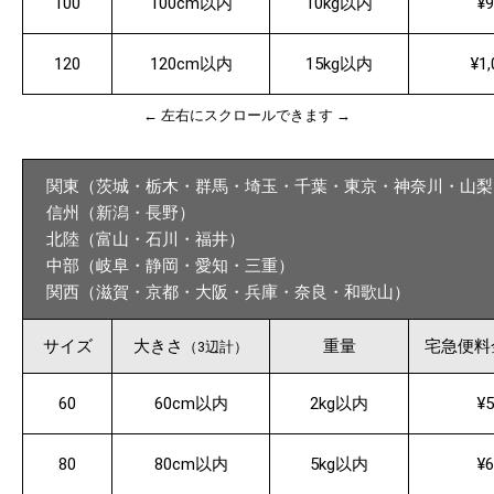
100
100cm以内
10kg以内
¥9
120
120cm以内
15kg以内
¥1,
← 左右にスクロールできます →
関東（茨城・栃木・群馬・埼玉・千葉・東京・神奈川・山梨
信州（新潟・長野）
北陸（富山・石川・福井）
中部（岐阜・静岡・愛知・三重）
関西（滋賀・京都・大阪・兵庫・奈良・和歌山）
サイズ
大きさ
重量
宅急便料
（3辺計）
60
60cm以内
2kg以内
¥5
80
80cm以内
5kg以内
¥6