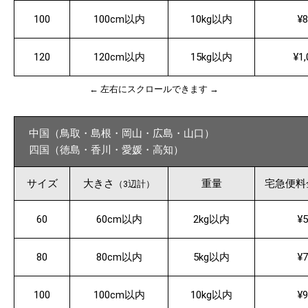
100
100cm以内
10kg以内
¥8
120
120cm以内
15kg以内
¥1,
← 左右にスクロールできます →
中国（鳥取・島根・岡山・広島・山口）
四国（徳島・香川・愛媛・高知）
サイズ
大きさ
重量
宅急便料
（3辺計）
60
60cm以内
2kg以内
¥5
80
80cm以内
5kg以内
¥7
100
100cm以内
10kg以内
¥9