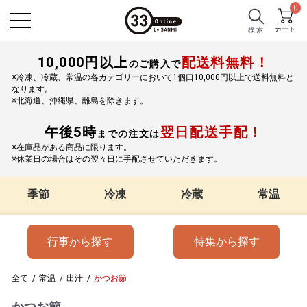
0
カート
検 索
10,000円以上
配送料無料！
のご購入で
※冷凍、冷蔵、常温の各カテゴリーにおいて1個口10,000円以上で送料無料と
なります。
※北海道、沖縄県、離島を除きます。
午後5時
翌日配送手配！
までの注文は
※在庫品がある商品に限ります。
※休業日の場合はその翌々日に手配させていただきます。
季節
冷凍
冷蔵
常温
行事から探す
特集から探す
全て
/
常温
/
出汁
/
かつお節
かつお節