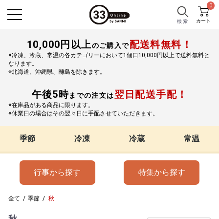
0
カート
検 索
10,000円以上
配送料無料！
のご購入で
※冷凍、冷蔵、常温の各カテゴリーにおいて1個口10,000円以上で送料無料と
なります。
※北海道、沖縄県、離島を除きます。
午後5時
翌日配送手配！
までの注文は
※在庫品がある商品に限ります。
※休業日の場合はその翌々日に手配させていただきます。
季節
冷凍
冷蔵
常温
行事から探す
特集から探す
全て
/
季節
/
秋
秋